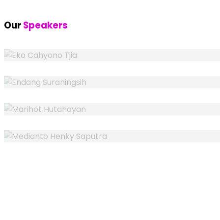
Our
Speakers
EKO CAHYONO TJIA
Speaker
ENDANG SURANINGSIH
Speaker
MARIHOT HUTAHAYAN
Speaker
MEDIANTO HENKY SAPUTRA
Speaker