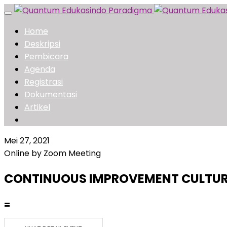
Toggle
navigation
Home
Deskripsi
Pembicara
Agenda
Registrasi
Dokumentasi
Artikel
Mei 27, 2021
Online by Zoom Meeting
CONTINUOUS IMPROVEMENT CULTURE :
=