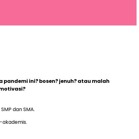
a pandemi ini? bosen? jenuh? atau malah
motivasi?
u SMP dan SMA.
n-akademis.