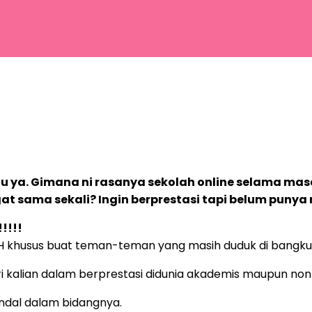
u ya. Gimana ni rasanya sekolah online selama mas
sama sekali? Ingin berprestasi tapi belum punya 
!!!!
TH khusus buat teman-teman yang masih duduk di bangk
diri kalian dalam berprestasi didunia akademis maupun no
handal dalam bidangnya.