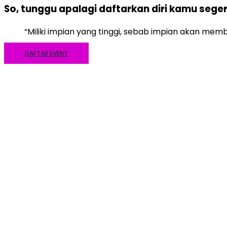
So, tunggu apalagi daftarkan diri kamu sege
“Miliki impian yang tinggi, sebab impian akan mem
DAFTAR EVENT