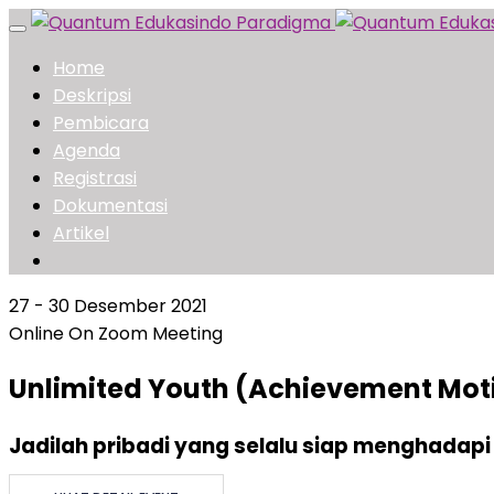
Toggle
navigation
Home
Deskripsi
Pembicara
Agenda
Registrasi
Dokumentasi
Artikel
27 - 30 Desember 2021
Online On Zoom Meeting
Unlimited Youth (Achievement Mot
Jadilah pribadi yang selalu siap menghadap