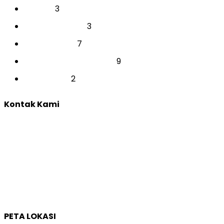
3
SEKOLAH
3
SEMINAR SEKOLAH
7
TES INDIVIDUAL
9
TRAINING & DEVELOPMENT
2
YOUTH CAMP
Kontak Kami
Yogyakarta:
Jl. Sumatera, Purwosari, Sinduadi, Kec. Mlati, Kabupaten
Sleman, Daerah Istimewa Yogyakarta 55284
Whatsapp :
0821 1231 7768
Email :
humas@qep.co.id
PETA LOKASI