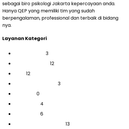
sebagai biro psikologi Jakarta kepercayaan anda.
Hanya QEP yang memiliki tim yang sudah
berpengalaman, professional dan terbaik di bidang
nya.
Layanan Kategori
3
BAKAT & MINAT
12
CAREER & COACH
12
EVENT
3
INDIVIDUAL AKADEMIK
0
PARENTING
4
PERUSAHAAN
6
PERUSAHAAN
13
PSIKOTEST & ASSESSMENT