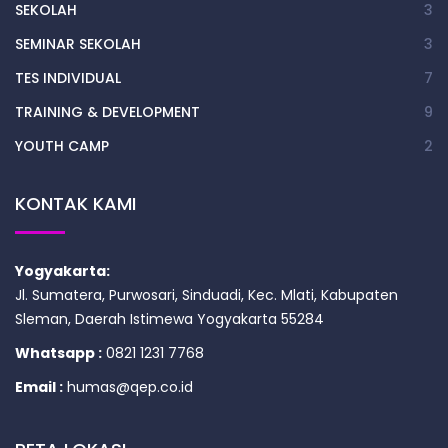
SEKOLAH
3
SEMINAR SEKOLAH
3
TES INDIVIDUAL
7
TRAINING & DEVELOPMENT
9
YOUTH CAMP
2
KONTAK KAMI
Yogyakarta:
Jl. Sumatera, Purwosari, Sinduadi, Kec. Mlati, Kabupaten
Sleman, Daerah Istimewa Yogyakarta 55284
Whatsapp :
0821 1231 7768
Email :
humas@qep.co.id