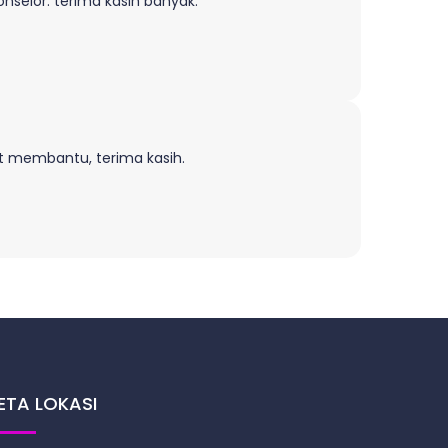
nselor. terima kasih banyak.
at membantu, terima kasih.
ETA LOKASI