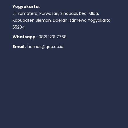
Yogyakarta:
Jl. Sumatera, Purwosari, Sinduadi, Kec. Mlati,
Kabupaten Sleman, Daerah Istimewa Yogyakarta
55284
Whatsapp :
0821 1231 7768
Email :
humas@qep.co.id