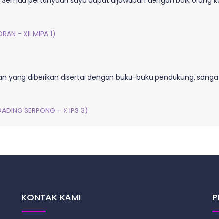
il. Semua pertanyaan saya dapat dijawaban dengan baik orang ko
AN - XII MIPA 1)
san yang diberikan disertai dengan buku-buku pendukung. sang
GADING SERPONG - X IPS 3)
KONTAK KAMI
P