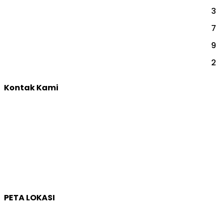
3
SEMINAR SEKOLAH
7
TES INDIVIDUAL
9
TRAINING & DEVELOPMENT
2
YOUTH CAMP
Kontak Kami
Yogyakarta:
Jl. Sumatera, Purwosari, Sinduadi, Kec. Mlati, Kabupaten
Sleman, Daerah Istimewa Yogyakarta 55284
Whatsapp :
0821 1231 7768
Email :
humas@qep.co.id
PETA LOKASI