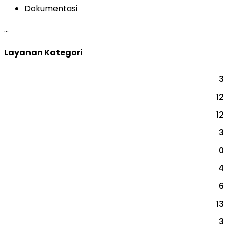
Dokumentasi
…
Layanan Kategori
3
BAKAT & MINAT
12
CAREER & COACH
12
EVENT
3
INDIVIDUAL AKADEMIK
0
PARENTING
4
PERUSAHAAN
6
PERUSAHAAN
13
PSIKOTEST & ASSESSMENT
3
SEKOLAH