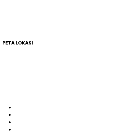
Sleman, Daerah Istimewa Yogyakarta 55284
Whatsapp :
0821 1231 7768
Email :
humas@qep.co.id
PETA LOKASI