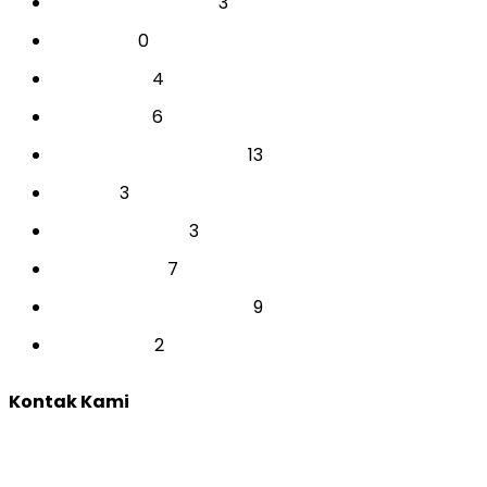
3
INDIVIDUAL AKADEMIK
0
PARENTING
4
PERUSAHAAN
6
PERUSAHAAN
13
PSIKOTEST & ASSESSMENT
3
SEKOLAH
3
SEMINAR SEKOLAH
7
TES INDIVIDUAL
9
TRAINING & DEVELOPMENT
2
YOUTH CAMP
Kontak Kami
Yogyakarta:
Jl. Sumatera, Purwosari, Sinduadi, Kec. Mlati, Kabupaten