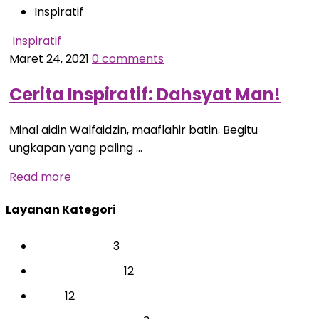
Inspiratif
Inspiratif
Maret 24, 2021
0 comments
Cerita Inspiratif: Dahsyat Man!
Minal aidin Walfaidzin, maaflahir batin. Begitu
ungkapan yang paling …
Read more
Layanan Kategori
3
BAKAT & MINAT
12
CAREER & COACH
12
EVENT