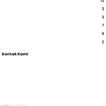
13
PSIKOTEST & ASSESSMENT
3
SEKOLAH
3
SEMINAR SEKOLAH
7
TES INDIVIDUAL
9
TRAINING & DEVELOPMENT
2
YOUTH CAMP
Kontak Kami
Yogyakarta:
Jl. Sumatera, Purwosari, Sinduadi, Kec. Mlati, Kabupaten
Sleman, Daerah Istimewa Yogyakarta 55284
Whatsapp :
0821 1231 7768
Email :
humas@qep.co.id