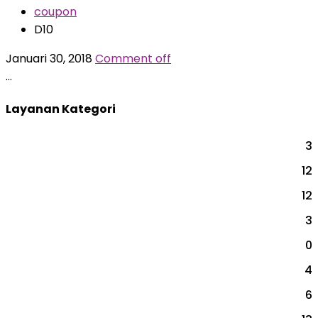
coupon
D10
Januari 30, 2018
Comment off
…
Layanan Kategori
3
BAKAT & MINAT
12
CAREER & COACH
12
EVENT
3
INDIVIDUAL AKADEMIK
0
PARENTING
4
PERUSAHAAN
6
PERUSAHAAN