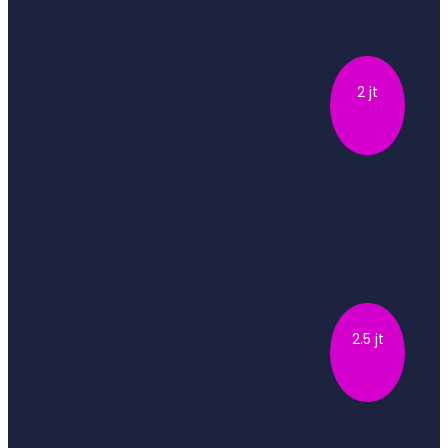
KONSELING PEMINATAN FAKULTAS S1 / S2
Konseling berdasarkan hasil Tes Minat-Bakat dan Tes
2 jt
Potensi Akademik …
DAFTAR
COACH CAREER WIRAUSAHA (PEMILIK BISNIS)
Bimbingan karir berdasarkan hasil Tes Potensi Intelektual,
Strategi …
2.5 jt
DAFTAR