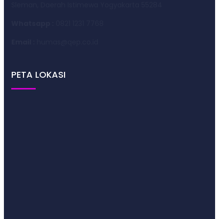
Sleman, Daerah Istimewa Yogyakarta 55284
Whatsapp :
0821 1231 7768
Email :
humas@qep.co.id
PETA LOKASI