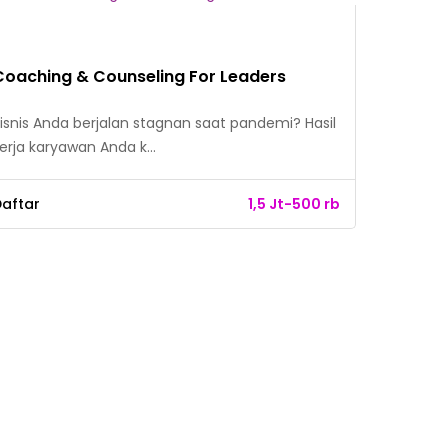
Coaching & Counseling For Leaders
isnis Anda berjalan stagnan saat pandemi? Hasil
erja karyawan Anda k…
aftar
1,5 Jt-500 rb