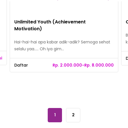
Unlimited Youth (Achievement
Motivation)
B
Hai-hai-hai apa kabar adik-adik? Semoga sehat
k
selalu yaa….. Oh iya gim…
si
D
Daftar
Rp. 2.000.000-Rp. 8.000.000
1
2