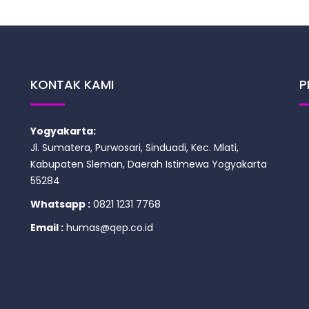
KONTAK KAMI
P
Yogyakarta:
Jl. Sumatera, Purwosari, Sinduadi, Kec. Mlati,
Kabupaten Sleman, Daerah Istimewa Yogyakarta
55284
Whatsapp :
0821 1231 7768
Email :
humas@qep.co.id