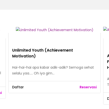
Unlimited Youth (Achievement
Motivation)
Hai-hai-hai apa kabar adik-adik? Semoga sehat
l
selalu yaa….. Oh iya gim…
A
T
Daftar
Reservasi
si
D