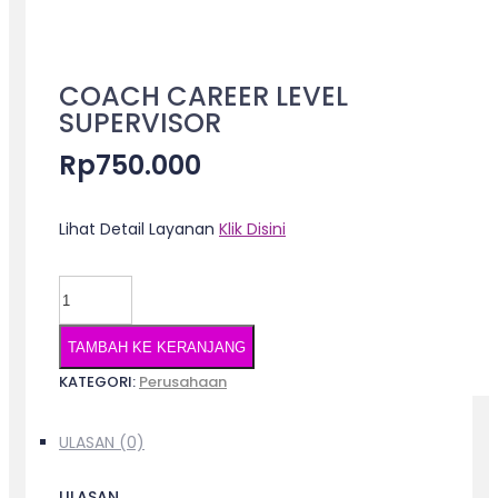
COACH CAREER LEVEL
SUPERVISOR
Rp
750.000
Lihat Detail Layanan
Klik Disini
Kuantitas
COACH
CAREER
TAMBAH KE KERANJANG
LEVEL
KATEGORI:
Perusahaan
SUPERVISOR
ULASAN (0)
ULASAN