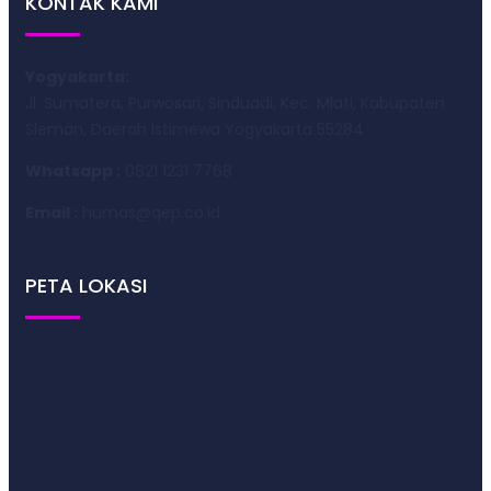
KONTAK KAMI
Yogyakarta:
Jl. Sumatera, Purwosari, Sinduadi, Kec. Mlati, Kabupaten
Sleman, Daerah Istimewa Yogyakarta 55284
Whatsapp :
0821 1231 7768
Email :
humas@qep.co.id
PETA LOKASI