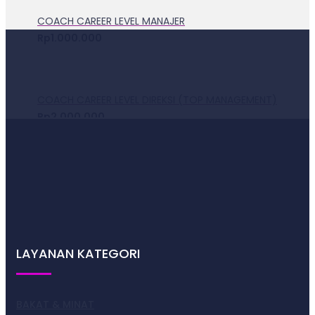
COACH CAREER LEVEL MANAJER
Rp
1.000.000
COACH CAREER LEVEL DIREKSI (TOP MANAGEMENT)
Rp
2.000.000
COACH CAREER LEVEL STAFF
Rp
500.000
LAYANAN KATEGORI
BAKAT & MINAT