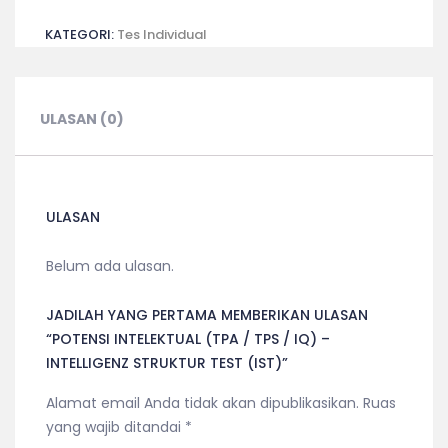
INTELEKTUAL
KATEGORI:
Tes Individual
(TPA
/
TPS
/
ULASAN (0)
IQ)
-
INTELLIGENZ
STRUKTUR
ULASAN
TEST
(IST)
Belum ada ulasan.
JADILAH YANG PERTAMA MEMBERIKAN ULASAN
“POTENSI INTELEKTUAL (TPA / TPS / IQ) –
INTELLIGENZ STRUKTUR TEST (IST)”
Alamat email Anda tidak akan dipublikasikan.
Ruas
yang wajib ditandai
*