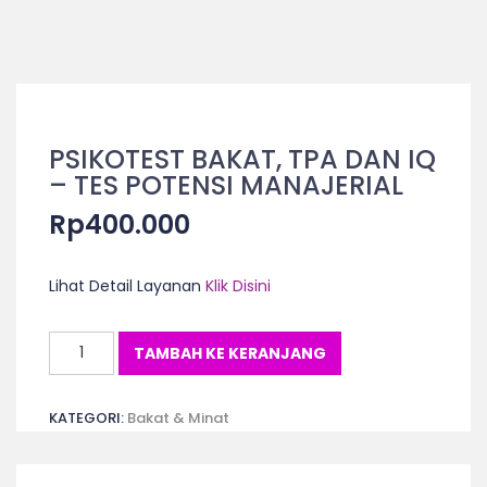
PSIKOTEST BAKAT, TPA DAN IQ
– TES POTENSI MANAJERIAL
Rp
400.000
Lihat Detail Layanan
Klik Disini
Kuantitas
TAMBAH KE KERANJANG
PSIKOTEST
BAKAT,
KATEGORI:
Bakat & Minat
TPA
DAN
IQ