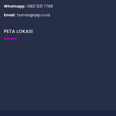
Whatsapp :
0821 1231 7768
Email :
humas@qep.co.id
PETA LOKASI