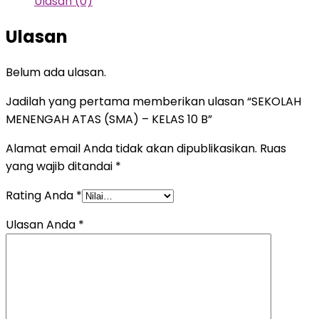
Ulasan (0)
(SMA)
-
Ulasan
KELAS
10
Belum ada ulasan.
B
Jadilah yang pertama memberikan ulasan “SEKOLAH
MENENGAH ATAS (SMA) – KELAS 10 B”
Alamat email Anda tidak akan dipublikasikan.
Ruas
yang wajib ditandai
*
Rating Anda
*
Ulasan Anda
*