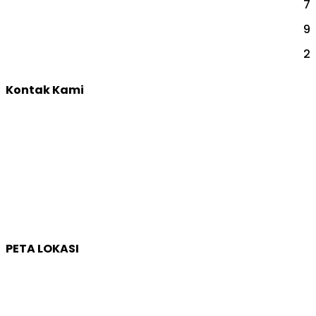
7
TES INDIVIDUAL
9
TRAINING & DEVELOPMENT
2
YOUTH CAMP
Kontak Kami
Yogyakarta:
Jl. Sumatera, Purwosari, Sinduadi, Kec. Mlati, Kabupaten
Sleman, Daerah Istimewa Yogyakarta 55284
Whatsapp :
0821 1231 7768
Email :
humas@qep.co.id
PETA LOKASI