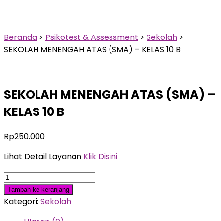
10 B
Beranda
>
Psikotest & Assessment
>
Sekolah
>
SEKOLAH MENENGAH ATAS (SMA) – KELAS 10 B
SEKOLAH MENENGAH ATAS (SMA) –
KELAS 10 B
Rp
250.000
Lihat Detail Layanan
Klik Disini
Kuantitas
SEKOLAH
Tambah ke keranjang
MENENGAH
Kategori:
Sekolah
ATAS