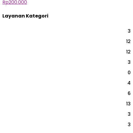
Rp
200.000
Layanan Kategori
3
BAKAT & MINAT
12
CAREER & COACH
12
EVENT
3
INDIVIDUAL AKADEMIK
0
PARENTING
4
PERUSAHAAN
6
PERUSAHAAN
13
PSIKOTEST & ASSESSMENT
3
SEKOLAH
3
SEMINAR SEKOLAH