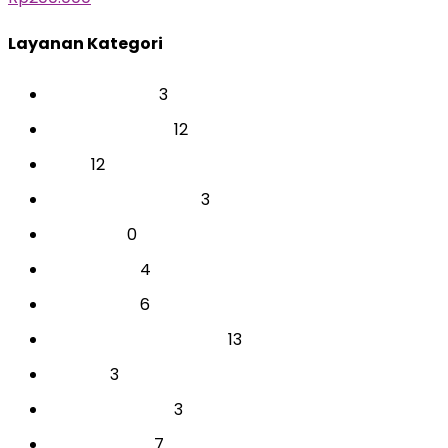
Layanan Kategori
3
BAKAT & MINAT
12
CAREER & COACH
12
EVENT
3
INDIVIDUAL AKADEMIK
0
PARENTING
4
PERUSAHAAN
6
PERUSAHAAN
13
PSIKOTEST & ASSESSMENT
3
SEKOLAH
3
SEMINAR SEKOLAH
7
TES INDIVIDUAL