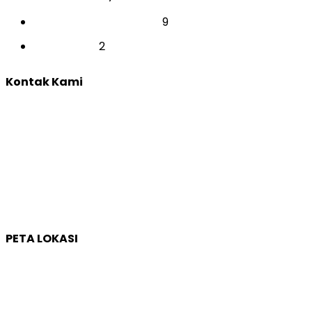
9
TRAINING & DEVELOPMENT
2
YOUTH CAMP
Kontak Kami
Yogyakarta:
Jl. Sumatera, Purwosari, Sinduadi, Kec. Mlati, Kabupaten
Sleman, Daerah Istimewa Yogyakarta 55284
Whatsapp :
0821 1231 7768
Email :
humas@qep.co.id
PETA LOKASI