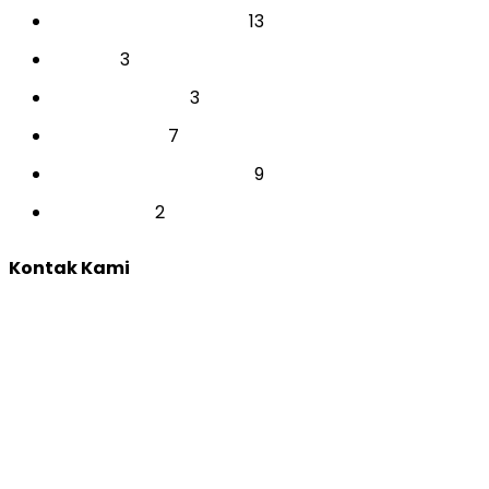
13
PSIKOTEST & ASSESSMENT
3
SEKOLAH
3
SEMINAR SEKOLAH
7
TES INDIVIDUAL
9
TRAINING & DEVELOPMENT
2
YOUTH CAMP
Kontak Kami
Yogyakarta:
Jl. Sumatera, Purwosari, Sinduadi, Kec. Mlati, Kabupaten
Sleman, Daerah Istimewa Yogyakarta 55284
Whatsapp :
0821 1231 7768
Email :
humas@qep.co.id