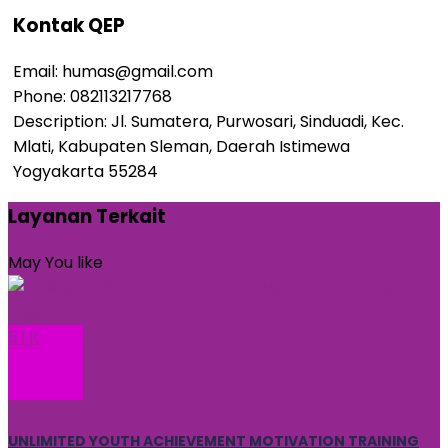
Kontak QEP
Email:
humas@gmail.com
Phone:
082113217768
Description:
Jl. Sumatera, Purwosari, Sinduadi, Kec.
Mlati, Kabupaten Sleman, Daerah Istimewa
Yogyakarta 55284
Layanan Terkait
May You like
5.1 jt
UNLIMITED YOUTH ACHIEVEMENT MOTIVATION TRAINING