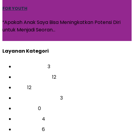
FOR YOUTH
“Apakah Anak Saya Bisa Meningkatkan Potensi Diri
untuk Menjadi Seoran…
Daftar
Layanan Kategori
3
BAKAT & MINAT
12
CAREER & COACH
12
EVENT
3
INDIVIDUAL AKADEMIK
0
PARENTING
4
PERUSAHAAN
6
PERUSAHAAN