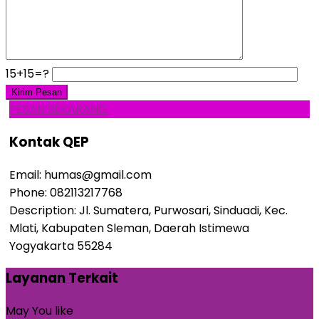
15+15=?
PESAN SEKARANG
Kontak QEP
Email:
humas@gmail.com
Phone:
082113217768
Description:
Jl. Sumatera, Purwosari, Sinduadi, Kec.
Mlati, Kabupaten Sleman, Daerah Istimewa
Yogyakarta 55284
Layanan Terkait
May You like