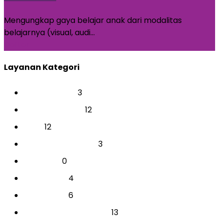
Mengungkap gaya belajar anak dari modalitas
belajarnya (visual, audi…
Daftar
Layanan Kategori
3
BAKAT & MINAT
12
CAREER & COACH
12
EVENT
3
INDIVIDUAL AKADEMIK
0
PARENTING
4
PERUSAHAAN
6
PERUSAHAAN
13
PSIKOTEST & ASSESSMENT