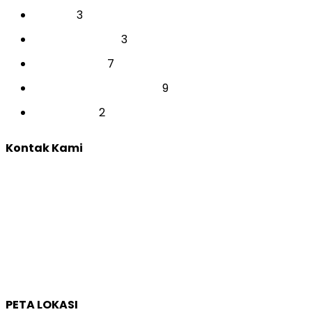
3
SEKOLAH
3
SEMINAR SEKOLAH
7
TES INDIVIDUAL
9
TRAINING & DEVELOPMENT
2
YOUTH CAMP
Kontak Kami
Yogyakarta:
Jl. Sumatera, Purwosari, Sinduadi, Kec. Mlati, Kabupaten
Sleman, Daerah Istimewa Yogyakarta 55284
Whatsapp :
0821 1231 7768
Email :
humas@qep.co.id
PETA LOKASI