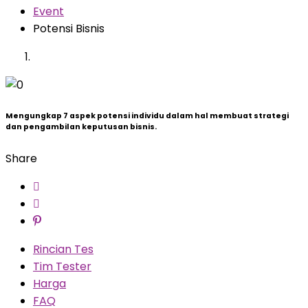
Event
Potensi Bisnis
Previous
Next
Mengungkap 7 aspek potensi individu dalam hal membuat strategi
dan pengambilan keputusan bisnis.
Share
Rincian Tes
Tim Tester
Harga
FAQ