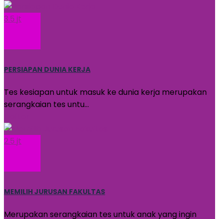
3.5 jt
PERSIAPAN DUNIA KERJA
Tes kesiapan untuk masuk ke dunia kerja merupakan
serangkaian tes untu…
Daftar
2.5 jt
MEMILIH JURUSAN FAKULTAS
Merupakan serangkaian tes untuk anak yang ingin