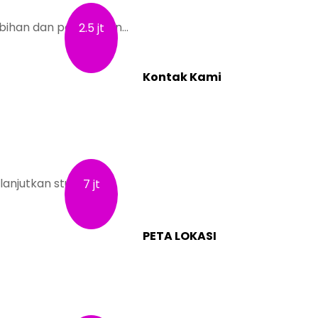
TRAINING & DEVELOPMENT
ihan dan potensi kan…
2.5 jt
YOUTH CAMP
Kontak Kami
Yogyakarta:
Jl. Sumatera, Purwosari, Sindua
Yogyakarta 55284
Whatsapp :
0821 1231 7768
anjutkan studi Sar…
7 jt
Email :
humas@qep.co.id
PETA LOKASI