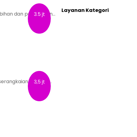
Layanan Kategori
ihan dan potensi kan…
3.5 jt
BAKAT & MINAT
CAREER & COACH
EVENT
INDIVIDUAL AKADEMIK
PARENTING
PERUSAHAAN
serangkaian tes untu…
3,5 jt
PERUSAHAAN
PSIKOTEST & ASSESSMENT
SEKOLAH
SEMINAR SEKOLAH
TES INDIVIDUAL