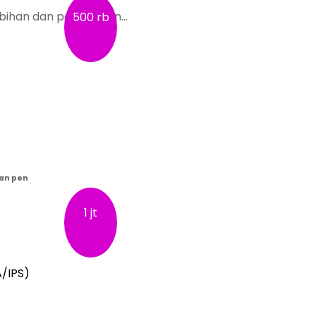
ihan dan potensi kan…
500 rb
dan pen
1 jt