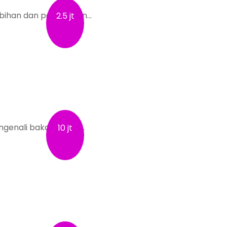
ihan dan potensi kan…
2.5 jt
genali bakat atau k…
10 jt