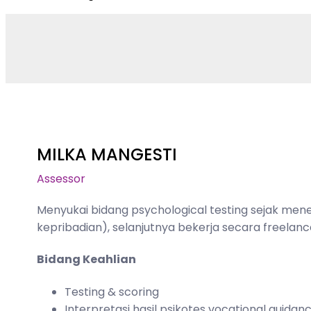
MILKA MANGESTI
Assessor
Menyukai bidang psychological testing sejak mene
kepribadian), selanjutnya bekerja secara freelan
Bidang Keahlian
Testing & scoring
Interpretasi hasil psikotes vocational guidan