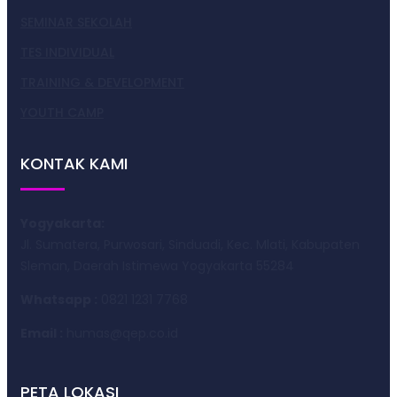
SEMINAR SEKOLAH
TES INDIVIDUAL
TRAINING & DEVELOPMENT
YOUTH CAMP
KONTAK KAMI
Yogyakarta:
Jl. Sumatera, Purwosari, Sinduadi, Kec. Mlati, Kabupaten
Sleman, Daerah Istimewa Yogyakarta 55284
Whatsapp :
0821 1231 7768
Email :
humas@qep.co.id
PETA LOKASI