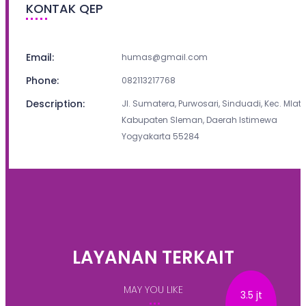
KONTAK QEP
Email:
humas@gmail.com
Phone:
082113217768
Description:
Jl. Sumatera, Purwosari, Sinduadi, Kec. Mlati,
Kabupaten Sleman, Daerah Istimewa
Yogyakarta 55284
LAYANAN TERKAIT
MAY YOU LIKE
3.5 jt