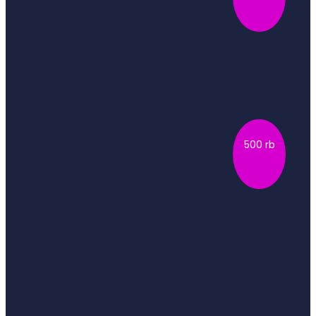
DAFTAR
MEMILIH JURUSAN SEKOLAH
Merupakan serangkaian tes yang bertujuan untuk
500 rb
mengenali bakat atau k…
DAFTAR
POTENSI BISNIS
Mengungkap 7 aspek potensi individu dalam hal
membuat strategi dan pen…