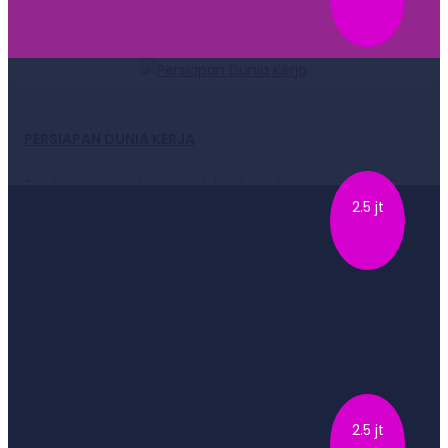
PERSIAPAN DUNIA KERJA
Tes kesiapan untuk masuk ke dunia kerja merupakan
2.5 jt
serangkaian tes untu…
DAFTAR
MEMILIH JURUSAN FAKULTAS
Merupakan serangkaian tes untuk anak yang ingin
2.5 jt
melanjutkan studi Sar…