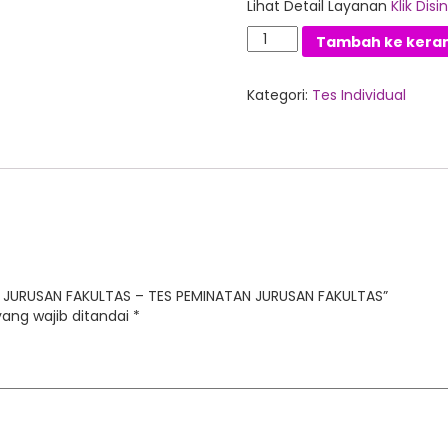
Lihat Detail Layanan
Klik Disin
Kuantitas
Tambah ke kera
MEMILIH
JURUSAN
FAKULTAS
Kategori:
Tes Individual
-
TES
PEMINATAN
JURUSAN
FAKULTAS
 JURUSAN FAKULTAS – TES PEMINATAN JURUSAN FAKULTAS”
ang wajib ditandai
*