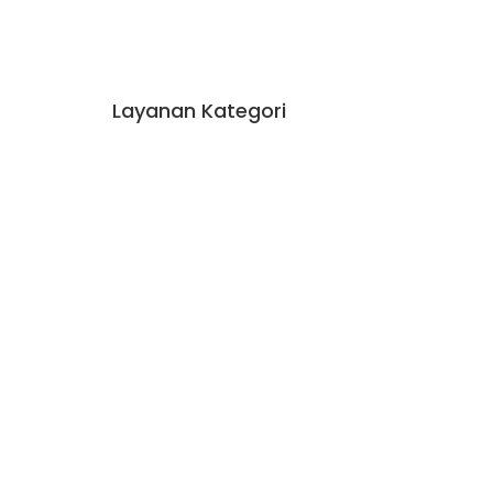
Layanan Kategori
BAKAT & MINAT
CAREER & COACH
EVENT
INDIVIDUAL AKADEMIK
PARENTING
PERUSAHAAN
PERUSAHAAN
PSIKOTEST & ASSESSMENT
SEKOLAH
SEMINAR SEKOLAH
TES INDIVIDUAL