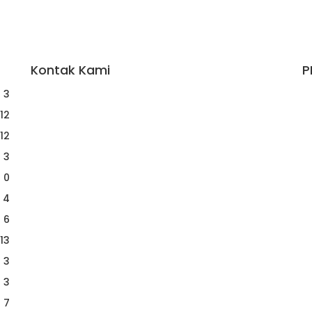
Kontak Kami
P
Yogyakarta:
3
Jl. Sumatera, Purwosari, Sinduadi, Kec. Mlati,
12
Kabupaten Sleman, Daerah Istimewa Yogyakarta
55284
12
Whatsapp :
0821 1231 7768
3
Email :
humas@qep.co.id
0
4
6
13
3
3
7