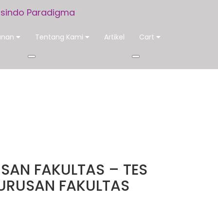
sindo Paradigma
anan
Tentang Kami
Artikel
Cart
INATAN JURUSAN
USAN FAKULTAS – TES
URUSAN FAKULTAS